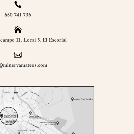

650 741 736

ampo 11, Local 5. El Escorial

@minervamateos.com