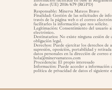
Información facilitada en base al Reglame
de datos (UE) 2016/679 (RGPD)
Responsable: Minerva Mateos Bravo
Finalidad: Gestión de las solicitudes de inf
través de la página web o el correo electrón
facilitarles la información que nos solicite.
Legitimación: Consentimiento del usuario a
electrónico.
Destinatarios: No existe ninguna cesión de d
obligación legal.
Derechos: Puede ejercitar los derechos de ac
supresión, oposición, portabilidad y retirad
datos personales en la dirección de correo 
hola@minervamateos.com
Procedencia: El propio interesado
Información: Puede acceder a información d
política de privacidad de datos
el siguiente