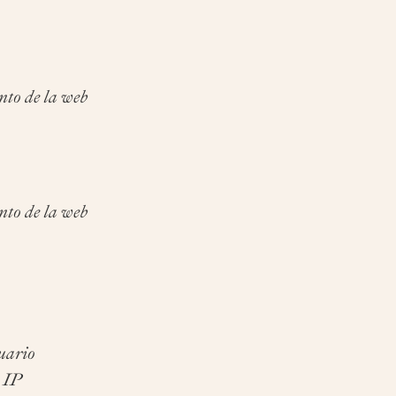
nto de la web
nto de la web
suario
n IP