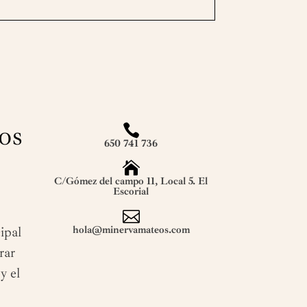
os

650 741 736

C/Gómez del campo 11, Local 5. El
Escorial

hola@minervamateos.com
ipal
rar
y el