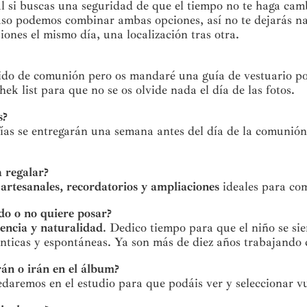
l si buscas una seguridad de que el tiempo no te haga cam
ncluso podemos combinar ambas opciones, así no te dejarás 
siones el mismo día, una localización tras otra.
stido de comunión pero os mandaré una guía de vestuario por
ek list para que no se os olvide nada el día de las fotos.
s?
afías se entregarán una semana antes del día de la comunión
a regalar?
artesanales, recordatorios y ampliaciones
ideales para com
odo o no quiere posar?
iencia y naturalidad
. Dedico tiempo para que el niño se si
énticas y espontáneas. Ya son más de diez años trabajando 
rán o irán en el álbum?
daremos en el estudio para que podáis ver y seleccionar vue