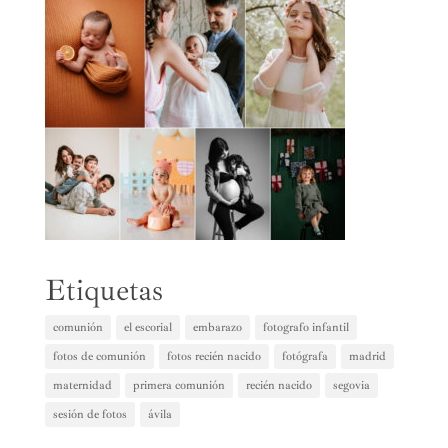
Etiquetas
comunión
el escorial
embarazo
fotografo infantil
fotos de comunión
fotos recién nacido
fotógrafa
madrid
maternidad
primera comunión
recién nacido
segovia
sesión de fotos
ávila