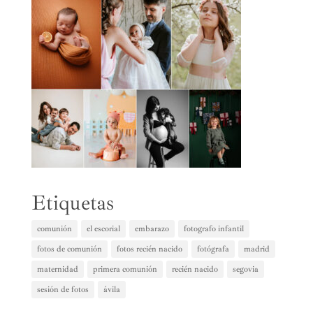
Etiquetas
comunión
el escorial
embarazo
fotografo infantil
fotos de comunión
fotos recién nacido
fotógrafa
madrid
maternidad
primera comunión
recién nacido
segovia
sesión de fotos
ávila