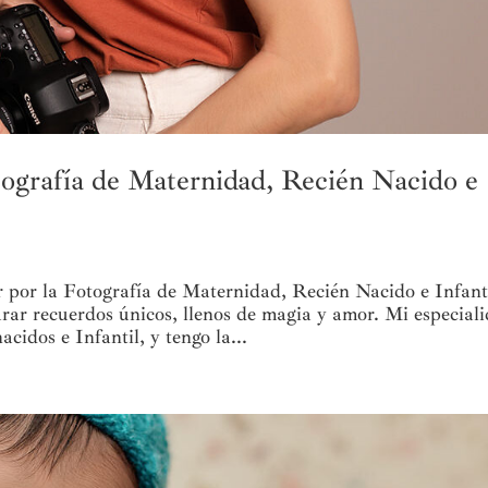
tografía de Maternidad, Recién Nacido e
 por la Fotografía de Maternidad, Recién Nacido e Infant
ar recuerdos únicos, llenos de magia y amor. Mi especial
cidos e Infantil, y tengo la...