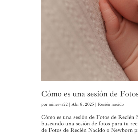
Cómo es una sesión de Foto
por
minerva22
|
Abr 8, 2025
|
Recién nacido
Cómo es una sesión de Fotos de Recién 
buscando una sesión de fotos para tu re
de Fotos de Recién Nacido o Newborn pro