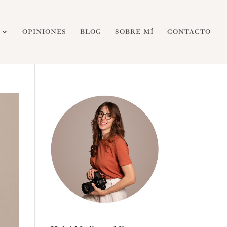
OPINIONES
BLOG
SOBRE MÍ
CONTACTO