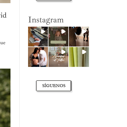
id
Instagram
que