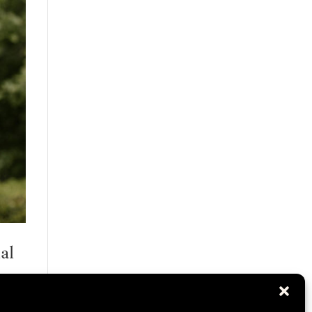
al
toda