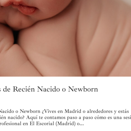
s de Recién Nacido o Newborn
Nacido o Newborn ¿Vives en Madrid o alrededores y estás
cién nacido? Aquí te contamos paso a paso cómo es una ses
fesional en El Escorial (Madrid) o...