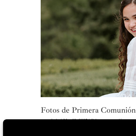
Fotos de Primera Comunión 
por
admin
|
Mar 12, 2025
|
Primera comunión
Fotos de Primera Comunión en Exterior